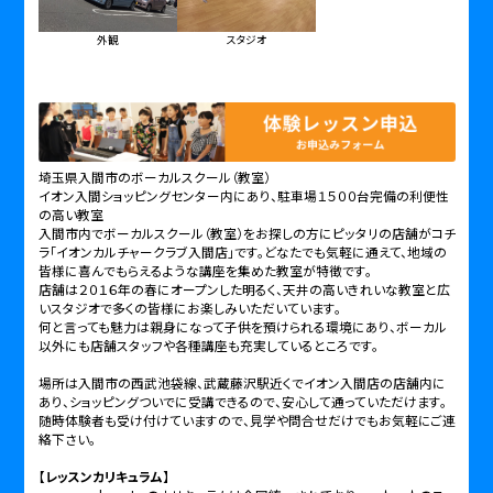
外観
スタジオ
埼玉県入間市のボーカルスクール（教室）
イオン入間ショッピングセンター内にあり、駐車場１５００台完備の利便性
の高い教室
入間市内でボーカルスクール（教室）をお探しの方にピッタリの店舗がコチ
ラ「イオンカルチャークラブ入間店」です。どなたでも気軽に通えて、地域の
皆様に喜んでもらえるような講座を集めた教室が特徴です。
店舗は２０１６年の春にオープンした明るく、天井の高いきれいな教室と広
いスタジオで多くの皆様にお楽しみいただいています。
何と言っても魅力は親身になって子供を預けられる環境にあり、ボーカル
以外にも店舗スタッフや各種講座も充実しているところです。
場所は入間市の西武池袋線、武蔵藤沢駅近くでイオン入間店の店舗内に
あり、ショッピングついでに受講できるので、安心して通っていただけます。
随時体験者も受け付けていますので、見学や問合せだけでもお気軽にご連
絡下さい。
【レッスンカリキュラム】