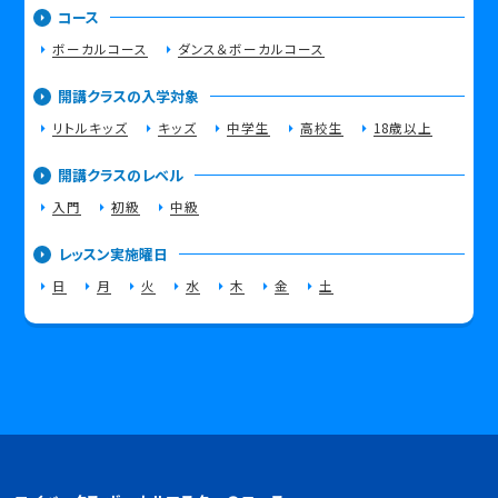
受講料 6,050円(税込)（月2回/各レッスン90分）
コース
▼全プログラム
ボーカルコース
ダンス＆ボーカルコース
体験受講料 1,100円
運営維持 330円（月）
-------------------------------------------------------
開講クラスの入学対象
◯対象年齢
小学校１年生～
リトルキッズ
キッズ
中学生
高校生
18歳以上
開講クラスのレベル
入門
初級
中級
レッスン実施曜日
日
月
火
水
木
金
土