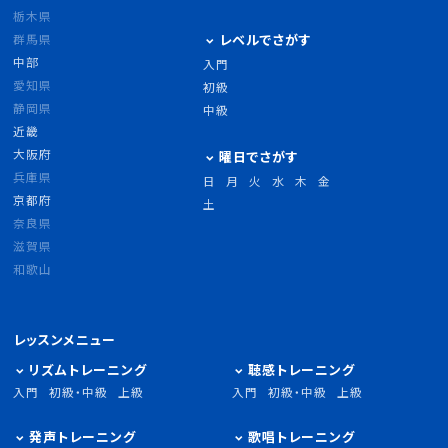
栃木県
群馬県
レベルでさがす
中部
入門
愛知県
初級
静岡県
中級
近畿
大阪府
曜日でさがす
兵庫県
日
月
火
水
木
金
京都府
土
奈良県
滋賀県
和歌山
レッスンメニュー
リズムトレーニング
聴感トレーニング
入門
初級・中級
上級
入門
初級・中級
上級
発声トレーニング
歌唱トレーニング