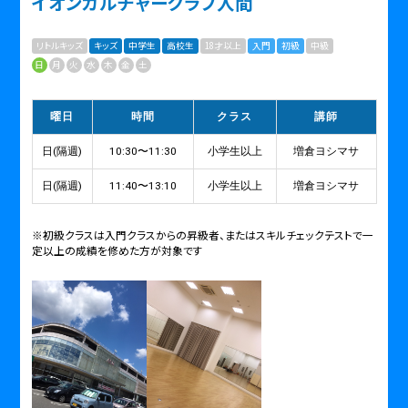
イオンカルチャークラブ入間
リトルキッズ
キッズ
中学生
高校生
18才以上
入門
初級
中級
日
月
火
水
木
金
土
曜日
時間
クラス
講師
日(隔週)
10:30〜11:30
小学生以上
増倉ヨシマサ
日(隔週)
11:40〜13:10
小学生以上
増倉ヨシマサ
※初級クラスは入門クラスからの昇級者、またはスキルチェックテストで一
定以上の成績を修めた方が対象です