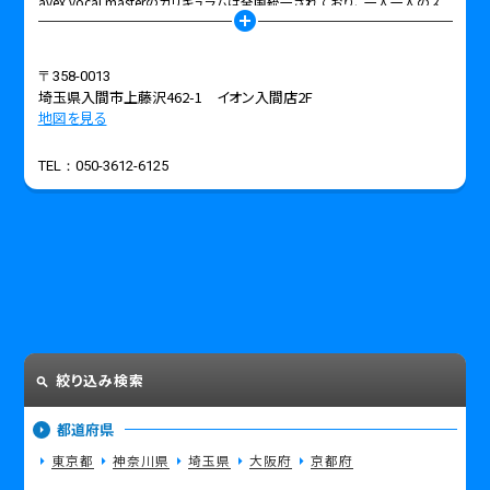
avex vocal masterのカリキュラムは全国統一されており、 一人一人のス
add_circle
キルに合わせた的確な指導を行っています。
課題曲もPOPS、R＆B、HIPHOP、ROCKまでジャンルにとらわれない楽曲を
用意、体を動かしながら楽しめるボーカルレッスンとなっています。
〒358-0013
【エンタメ情報配信サービス】
埼玉県入間市上藤沢462-1 イオン入間店2F
エイベックス独自の情報ポータルサイト「avex proworks」というエンタメ
地図を見る
情報（オーディション情報やエンタメのお仕事情報）の提供、行動支援サー
ビスが無料で受けられます。
TEL：
050-3612-6125
埼玉県入間市 でボーカルレッスンを始めるなら「イオンカルチャークラブ
入間店」はいかがでしょうか。 体験や見学のお申し込みや入会金等はWEB
またはお電話にて、お気軽にお問い合わせください。
※体験の際は、イオンカルチャークラブのシステム登録が別途必要になり
ます。
-------------------------------------------------------
◯料金設定
▼avex vocal master（隔週日曜日）
入門クラス受講料 3,850円(税込)（月2回/各レッスン60分）
初級クラス受講料 7,150円(税込)（月2回/各レッスン90分）
絞り込み検索
※初級クラスは入門クラスからの昇級者、またはスキルチェックテストで一
定以上の成績を修めた方が対象です
都道府県
▼avex dance master（第1・2・3・4火・木曜日）
東京都
神奈川県
埼玉県
大阪府
京都府
受講料 8,800円(税込)（月4回/各レッスン60分）
▼K-POP class（隔週水曜日）