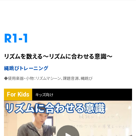
R1-1
リズムを数える～リズムに合わせる意識～
縄跳びトレーニング
◆使用楽器・小物：リズムマシーン、課題音源、縄跳び
For Kids
キッズ向け