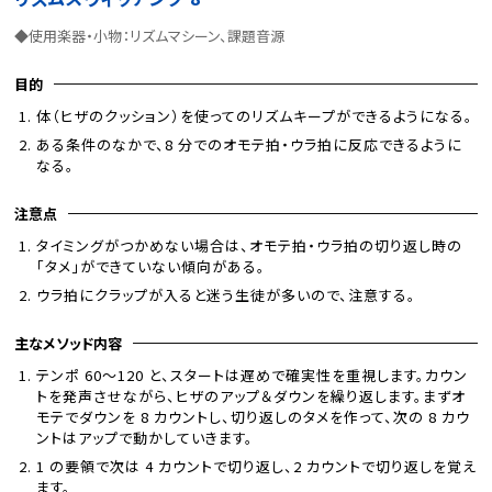
◆使用楽器・小物：リズムマシーン、課題音源
目的
体（ヒザのクッション）を使ってのリズムキープができるようになる。
ある条件のなかで、8 分でのオモテ拍・ウラ拍に反応できるように
なる。
注意点
タイミングがつかめない場合は、オモテ拍・ウラ拍の切り返し時の
「タメ」ができていない傾向がある。
ウラ拍にクラップが入ると迷う生徒が多いので、注意する。
主なメソッド内容
テンポ 60～120 と、スタートは遅めで確実性を重視します。カウン
トを発声させながら、ヒザのアップ＆ダウンを繰り返します。まずオ
モテでダウンを 8 カウントし、切り返しのタメを作って、次の 8 カウ
ントはアップで動かしていきます。
1 の要領で次は 4 カウントで切り返し、2 カウントで切り返しを覚え
ます。