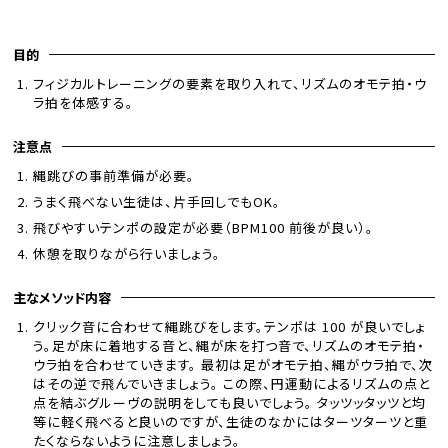
目的
フィジカルトレーニングの要素を取り入れて、リズムのオモテ拍・ウ
ラ拍を体感する。
注意点
縄跳びの事前準備が必要。
うまく飛べない生徒は、片手回しでもOK。
飛びやすいテンポの設定が必要（BPM100 前後が良い）。
休憩を取りながら行いましょう。
主なメソッド内容
クリック音に合わせて縄跳びをします。テンポは 100 が良いでしょ
う。足が床に着地する音と、縄が床を打つ音で、リズムのオモテ拍・
ウラ拍を合わせていきます。 最初は足がオモテ拍、縄がウラ拍で、次
はその逆で飛んでいきましょう。 この際、円運動によるリズムの点と
点を結ぶグルーヴの説明をしても良いでしょう。 タッツッタッツと均
等に軽く飛べると良いのですが、生徒のなかにはターツターツと重
たくならないように注意しましょう。