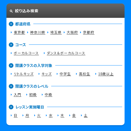
絞り込み検索
都道府県
東京都
神奈川県
埼玉県
大阪府
京都府
コース
ボーカルコース
ダンス＆ボーカルコース
開講クラスの入学対象
リトルキッズ
キッズ
中学生
高校生
18歳以上
開講クラスのレベル
入門
初級
中級
レッスン実施曜日
日
月
火
水
木
金
土