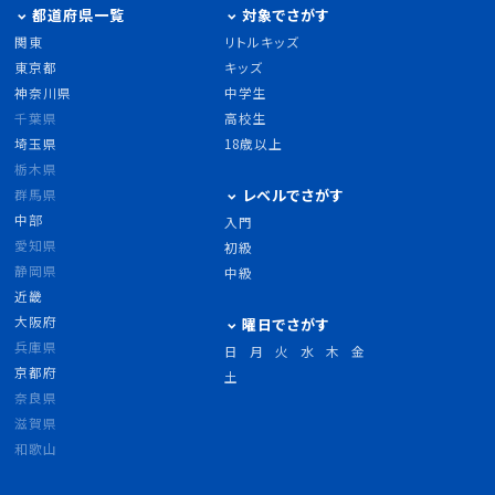
都道府県一覧
対象でさがす
関東
リトルキッズ
東京都
キッズ
神奈川県
中学生
千葉県
高校生
埼玉県
18歳以上
栃木県
群馬県
レベルでさがす
中部
入門
愛知県
初級
静岡県
中級
近畿
大阪府
曜日でさがす
兵庫県
日
月
火
水
木
金
京都府
土
奈良県
滋賀県
和歌山