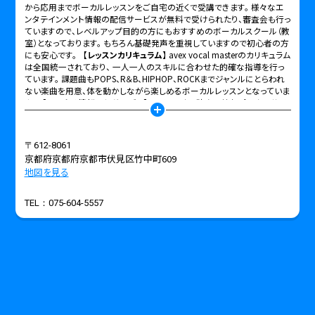
から応用までボーカルレッスンをご自宅の近くで受講できます。 様々なエ
ンタテインメント情報の配信サービスが無料で受けられたり、審査会も行っ
ていますので、レベルアップ目的の方にもおすすめのボーカルスクール（教
室）となっております。 もちろん基礎発声を重視していますので初心者の方
にも安心です。
【レッスンカリキュラム】
avex vocal masterのカリキュラム
は全国統一されており、 一人一人のスキルに合わせた的確な指導を行っ
ています。 課題曲もPOPS、R＆B、HIPHOP、ROCKまでジャンルにとらわれ
ない楽曲を用意、体を動かしながら楽しめるボーカルレッスンとなっていま
す。
【エンタメ情報配信サービス】
エイベックス独自の情報ポータルサイ
add_circle
ト「avex proworks」というエンタメ情報（オーディション情報やエンタメの
お仕事情報）の提供、行動支援サービスが無料で受けられます。 京都市・
丹波橋・伏見桃山付近 でボーカルレッスンを始めたいなら「スポーツクラ
〒612-8061
ブNAS 伏見桃山」はいかがでしょうか。 体験や見学のお申し込みや入会金・
京都府京都府京都市伏見区竹中町609
月謝はWEBまたはお電話にて、お気軽にお問い合わせください。 ※各スク
地図を見る
ールで入会金・月謝・体験見学の料金は異なりますので、各スクールまでお
問合せください。
TEL：
075-604-5557