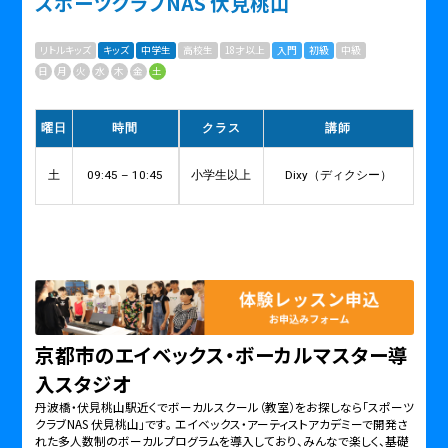
スポーツクラブNAS 伏見桃山
リトルキッズ
キッズ
中学生
高校生
18才以上
入門
初級
中級
日
月
火
水
木
金
土
曜日
時間
クラス
講師
土
09:45 – 10:45
小学生以上
Dixy（ディクシー）
京都市のエイベックス・ボーカルマスター導
入スタジオ
丹波橋・伏見桃山駅近くでボーカルスクール（教室）をお探しなら「スポーツ
クラブNAS 伏見桃山」です。 エイベックス・アーティストアカデミーで開発さ
れた多人数制のボーカルプログラムを導入しており、みんなで楽しく、基礎