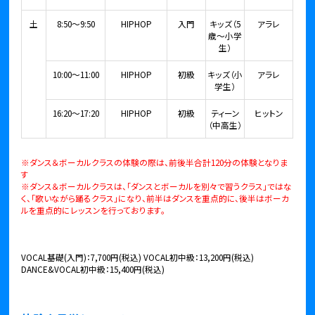
土
8:50～9:50
HIPHOP
入門
キッズ（5
アラレ
歳～小学
生）
10:00～11:00
HIPHOP
初級
キッズ（小
アラレ
学生）
16:20～17:20
HIPHOP
初級
ティーン
ヒットン
（中高生）
※ダンス＆ボーカルクラスの体験の際は、前後半合計120分の体験となりま
す
※ダンス＆ボーカルクラスは、「ダンスとボーカルを別々で習うクラス」ではな
く、「歌いながら踊るクラス」になり、前半はダンスを重点的に、後半はボーカ
ルを重点的にレッスンを行っております。
VOCAL基礎(入門)：7,700円(税込) VOCAL初中級：13,200円(税込)
DANCE&VOCAL初中級：15,400円(税込)