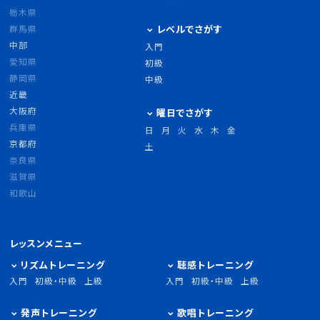
栃木県
群馬県
レベルでさがす
中部
入門
愛知県
初級
静岡県
中級
近畿
大阪府
曜日でさがす
兵庫県
日
月
火
水
木
金
京都府
土
奈良県
滋賀県
和歌山
レッスンメニュー
リズムトレーニング
聴感トレーニング
入門
初級・中級
上級
入門
初級・中級
上級
発声トレーニング
歌唱トレーニング