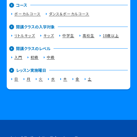
コース
ボーカルコース
ダンス＆ボーカルコース
開講クラスの入学対象
リトルキッズ
キッズ
中学生
高校生
18歳以上
開講クラスのレベル
入門
初級
中級
レッスン実施曜日
日
月
火
水
木
金
土